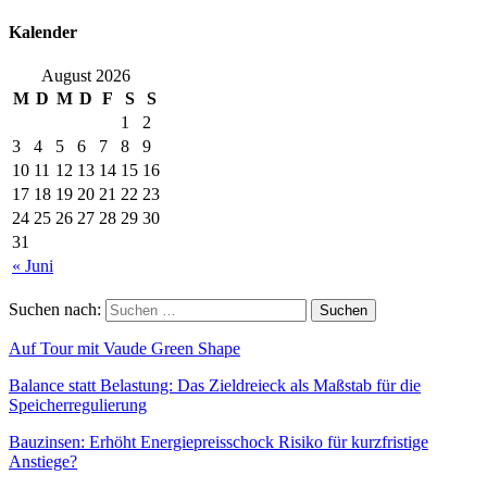
Kalender
August 2026
M
D
M
D
F
S
S
1
2
3
4
5
6
7
8
9
10
11
12
13
14
15
16
17
18
19
20
21
22
23
24
25
26
27
28
29
30
31
« Juni
Suchen nach:
Auf Tour mit Vaude Green Shape
Balance statt Belastung: Das Zieldreieck als Maßstab für die
Speicherregulierung
Bauzinsen: Erhöht Energiepreisschock Risiko für kurzfristige
Anstiege?